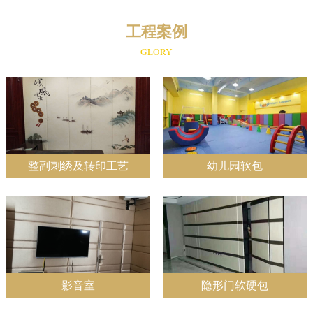
工程案例
GLORY
整副刺绣及转印工艺
幼儿园软包
影音室
隐形门软硬包