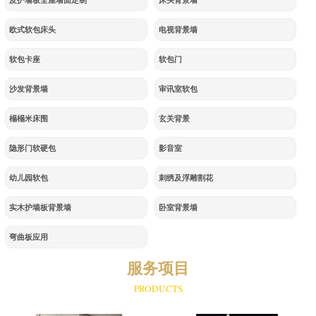
皮护墙板全屋墙面定制
床头背景墙
欧式软包床头
电视背景墙
软包卡座
软包门
沙发背景墙
审讯室软包
榻榻米床围
玄关背景
隐形门软硬包
影音室
幼儿园软包
刺绣及浮雕割花
实木护墙板背景墙
卧室背景墙
弯曲板应用
服务项目
PRODUCTS