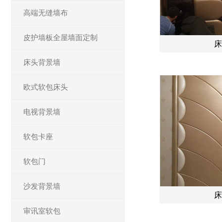
高端无缝墙布
皮护墙板全屋墙面定制
床
床头背景墙
欧式软包床头
电视背景墙
软包卡座
软包门
沙发背景墙
床
审讯室软包