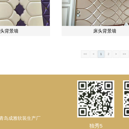
头背景墙
床头背景墙
<<
<
1
2
>
>>
-青岛成雅软装生产厂
独秀5