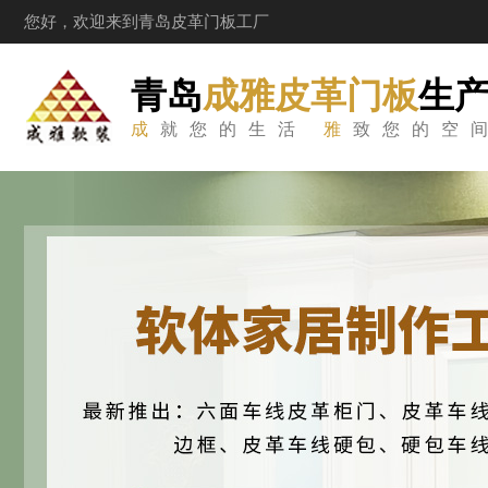
您好，欢迎来到青岛皮革门板工厂
青岛
成雅皮革门板
生
成
就您的生活
雅
致您的空