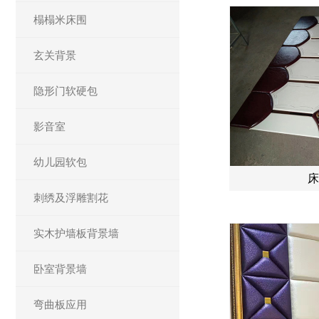
榻榻米床围
玄关背景
隐形门软硬包
影音室
幼儿园软包
床
刺绣及浮雕割花
实木护墙板背景墙
卧室背景墙
弯曲板应用