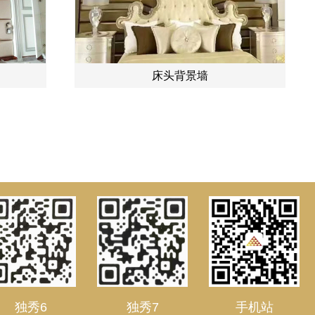
床头背景墙
独秀6
独秀7
手机站