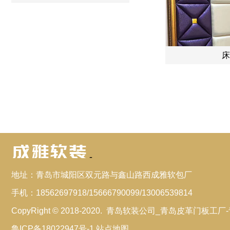
床
-
地址：
青岛市城阳区双元路与鑫山路西成雅软包厂
手机：
18562697918/15666790099/13006539814
CopyRight © 2018-2020.
青岛软装公司_青岛皮革门板工厂
鲁ICP备18022947号-1
站点地图