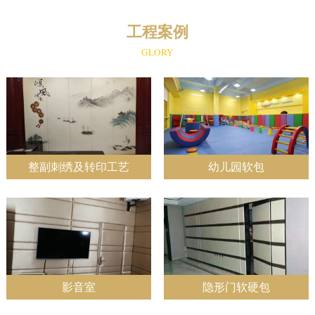
工程案例
GLORY
整副刺绣及转印工艺
幼儿园软包
影音室
隐形门软硬包