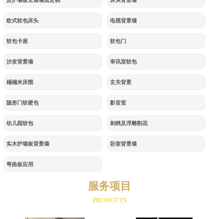
皮护墙板全屋墙面定制
床头背景墙
欧式软包床头
电视背景墙
软包卡座
软包门
沙发背景墙
审讯室软包
榻榻米床围
玄关背景
隐形门软硬包
影音室
幼儿园软包
刺绣及浮雕割花
实木护墙板背景墙
卧室背景墙
弯曲板应用
服务项目
PRODUCTS