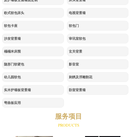
皮护墙板全屋墙面定制
床头背景墙
欧式软包床头
电视背景墙
软包卡座
软包门
沙发背景墙
审讯室软包
榻榻米床围
玄关背景
隐形门软硬包
影音室
幼儿园软包
刺绣及浮雕割花
实木护墙板背景墙
卧室背景墙
弯曲板应用
服务项目
PRODUCTS