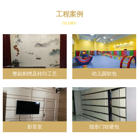
工程案例
GLORY
整副刺绣及转印工艺
幼儿园软包
影音室
隐形门软硬包