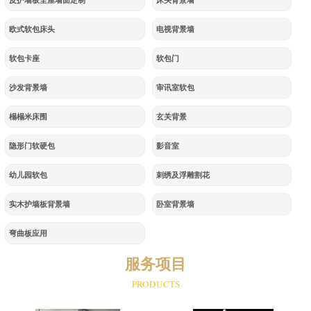
皮护墙板全屋墙面定制
床头背景墙
欧式软包床头
电视背景墙
软包卡座
软包门
沙发背景墙
审讯室软包
榻榻米床围
玄关背景
隐形门软硬包
影音室
幼儿园软包
刺绣及浮雕割花
实木护墙板背景墙
卧室背景墙
弯曲板应用
服务项目
PRODUCTS