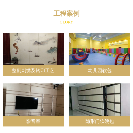
工程案例
GLORY
整副刺绣及转印工艺
幼儿园软包
影音室
隐形门软硬包