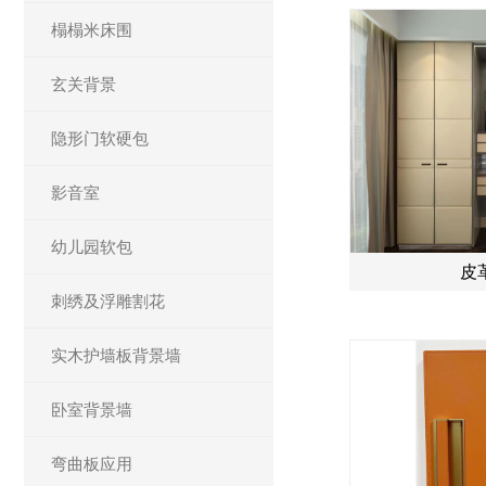
榻榻米床围
玄关背景
隐形门软硬包
影音室
幼儿园软包
皮
刺绣及浮雕割花
实木护墙板背景墙
卧室背景墙
弯曲板应用