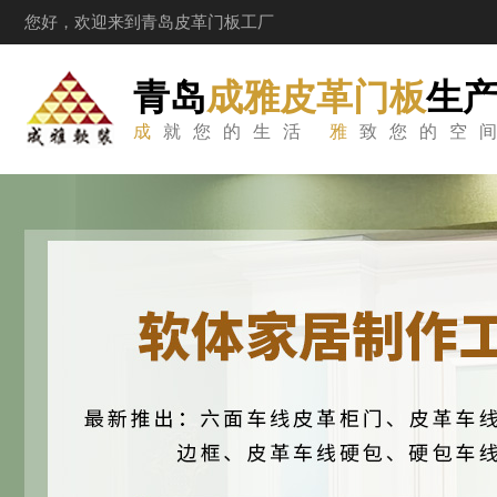
您好，欢迎来到青岛皮革门板工厂
青岛
成雅皮革门板
生
成
就您的生活
雅
致您的空