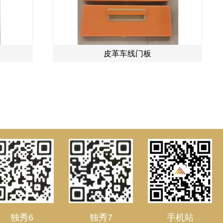
皮革车线门板
独秀6
独秀7
手机站