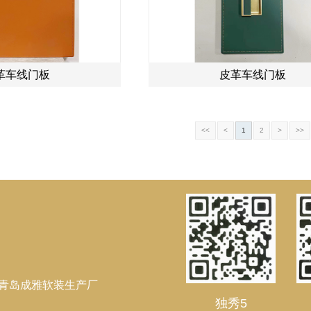
革车线门板
皮革车线门板
<<
<
1
2
>
>>
-青岛成雅软装生产厂
独秀5