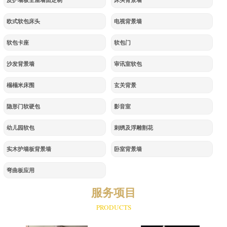
皮护墙板全屋墙面定制
床头背景墙
欧式软包床头
电视背景墙
软包卡座
软包门
沙发背景墙
审讯室软包
榻榻米床围
玄关背景
隐形门软硬包
影音室
幼儿园软包
刺绣及浮雕割花
实木护墙板背景墙
卧室背景墙
弯曲板应用
服务项目
PRODUCTS