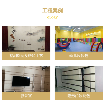
工程案例
GLORY
整副刺绣及转印工艺
幼儿园软包
影音室
隐形门软硬包