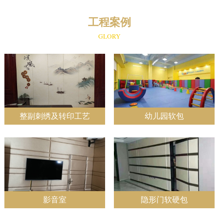
工程案例
GLORY
整副刺绣及转印工艺
幼儿园软包
影音室
隐形门软硬包