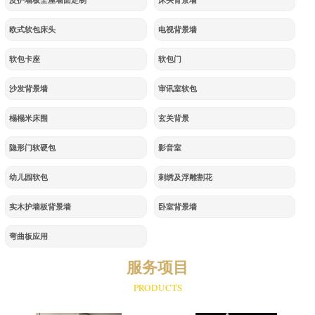
皮护墙板全屋墙面定制
床头背景墙
欧式软包床头
电视背景墙
软包卡座
软包门
沙发背景墙
审讯室软包
榻榻米床围
玄关背景
隐形门软硬包
影音室
幼儿园软包
刺绣及浮雕割花
实木护墙板背景墙
卧室背景墙
弯曲板应用
服务项目
PRODUCTS