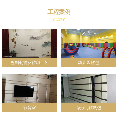
工程案例
GLORY
整副刺绣及转印工艺
幼儿园软包
影音室
隐形门软硬包