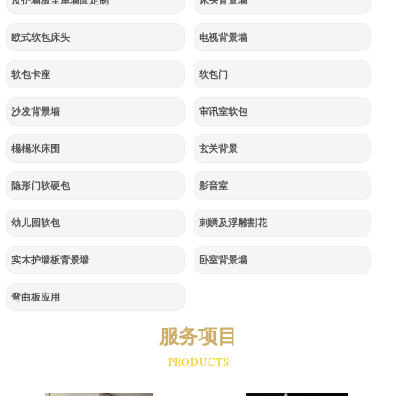
皮护墙板全屋墙面定制
床头背景墙
欧式软包床头
电视背景墙
软包卡座
软包门
沙发背景墙
审讯室软包
榻榻米床围
玄关背景
隐形门软硬包
影音室
幼儿园软包
刺绣及浮雕割花
实木护墙板背景墙
卧室背景墙
弯曲板应用
服务项目
PRODUCTS