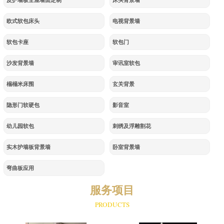
皮护墙板全屋墙面定制
床头背景墙
欧式软包床头
电视背景墙
软包卡座
软包门
沙发背景墙
审讯室软包
榻榻米床围
玄关背景
隐形门软硬包
影音室
幼儿园软包
刺绣及浮雕割花
实木护墙板背景墙
卧室背景墙
弯曲板应用
服务项目
PRODUCTS