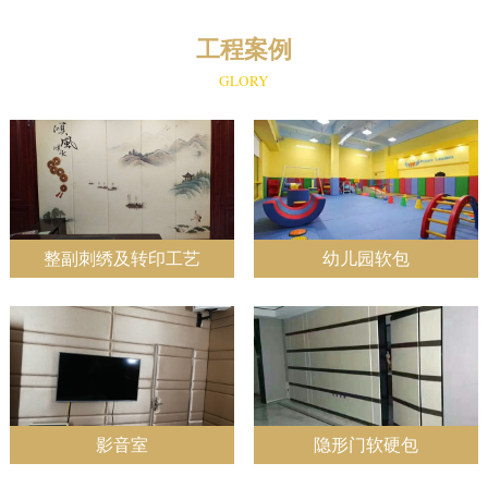
工程案例
GLORY
整副刺绣及转印工艺
幼儿园软包
影音室
隐形门软硬包