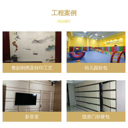
工程案例
GLORY
整副刺绣及转印工艺
幼儿园软包
影音室
隐形门软硬包