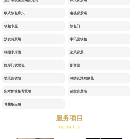
皮护墙板全屋墙面定制
床头背景墙
欧式软包床头
电视背景墙
软包卡座
软包门
沙发背景墙
审讯室软包
榻榻米床围
玄关背景
隐形门软硬包
影音室
幼儿园软包
刺绣及浮雕割花
实木护墙板背景墙
卧室背景墙
弯曲板应用
服务项目
PRODUCTS