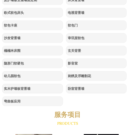
皮护墙板全屋墙面定制
床头背景墙
欧式软包床头
电视背景墙
软包卡座
软包门
沙发背景墙
审讯室软包
榻榻米床围
玄关背景
隐形门软硬包
影音室
幼儿园软包
刺绣及浮雕割花
实木护墙板背景墙
卧室背景墙
弯曲板应用
服务项目
PRODUCTS