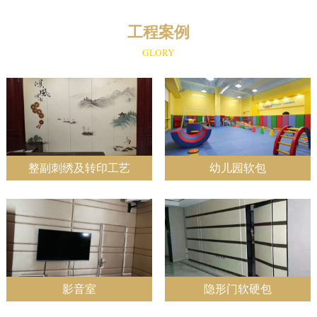
工程案例
GLORY
整副刺绣及转印工艺
幼儿园软包
影音室
隐形门软硬包