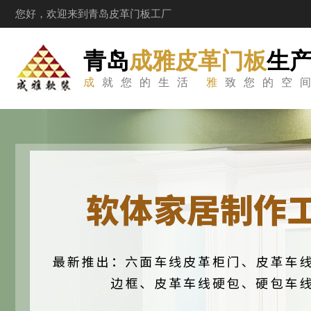
您好，欢迎来到青岛皮革门板工厂
青岛
成雅皮革门板
生
成
就您的生活
雅
致您的空