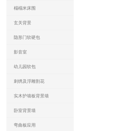
榻榻米床围
玄关背景
隐形门软硬包
影音室
幼儿园软包
刺绣及浮雕割花
实木护墙板背景墙
卧室背景墙
弯曲板应用