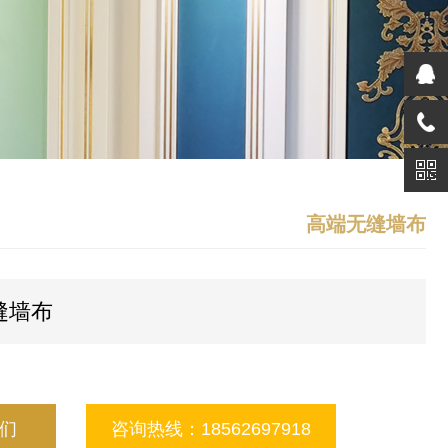
高端无缝墙布
缝墙布
们
咨询热线：18562697918