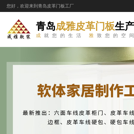
您好，欢迎来到青岛皮革门板工厂
青岛
成雅皮革门板
生
成
就您的生活
雅
致您的空