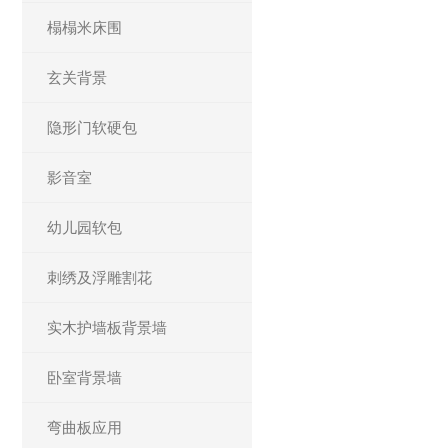
榻榻米床围
玄关背景
隐形门软硬包
影音室
幼儿园软包
刺绣及浮雕割花
实木护墙板背景墙
卧室背景墙
弯曲板应用