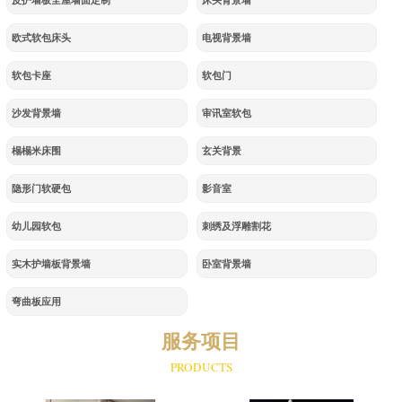
皮护墙板全屋墙面定制
床头背景墙
欧式软包床头
电视背景墙
软包卡座
软包门
沙发背景墙
审讯室软包
榻榻米床围
玄关背景
隐形门软硬包
影音室
幼儿园软包
刺绣及浮雕割花
实木护墙板背景墙
卧室背景墙
弯曲板应用
服务项目
PRODUCTS