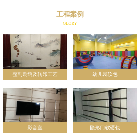
工程案例
GLORY
整副刺绣及转印工艺
幼儿园软包
影音室
隐形门软硬包